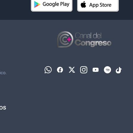
WhatsApp
Facebook
X
Instagram
YouTube
Spotify
TikTok
ico.
IOS