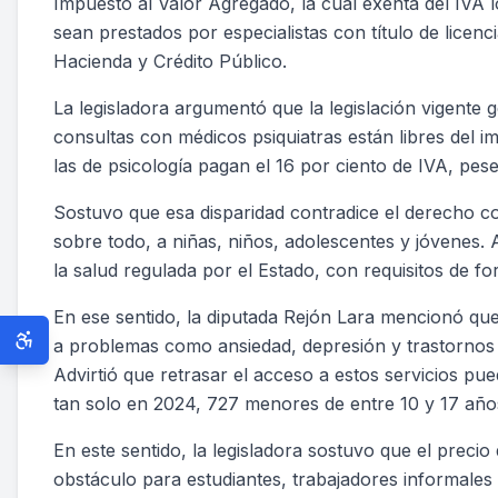
Impuesto al Valor Agregado, la cual exenta del IVA l
sean prestados por especialistas con título de licen
Hacienda y Crédito Público.
La legisladora argumentó que la legislación vigente ge
consultas con médicos psiquiatras están libres del i
las de psicología pagan el 16 por ciento de IVA, pes
Sostuvo que esa disparidad contradice el derecho con
sobre todo, a niñas, niños, adolescentes y jóvenes. 
la salud regulada por el Estado, con requisitos de for
En ese sentido, la diputada Rejón Lara mencionó que 
a problemas como ansiedad, depresión y trastornos
Advirtió que retrasar el acceso a estos servicios pu
tan solo en 2024, 727 menores de entre 10 y 17 años
En este sentido, la legisladora sostuvo que el precio
obstáculo para estudiantes, trabajadores informales 