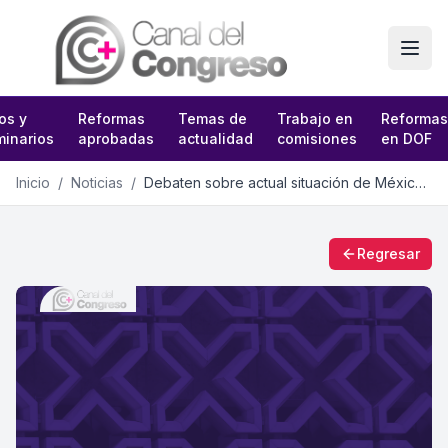
os y
Reformas
Temas de
Trabajo en
Reformas
inarios
aprobadas
actualidad
comisiones
en DOF
Inicio
/
Noticias
/
Debaten sobre actual situación de México en Comisión Permanente
Regresar